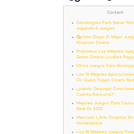
Content
Estrategias Para Ganar Má
Jugando A Juegos
🤔cómo Elegir El Mejor Jue
Alcanzar Dinero
Probamos Las Mejores Jue
Ganar Dinero: ¿cuáles Paga
Otros Juegos Para Alcanza
Las 10 Mejores Aplicacione
Os Quais Pagan Dinero Rea
¿puedo Despojar Directame
Cuenta Bancaria?
Mejores Juegos Para Cautiv
Real En 2023
Mercado Libre: Enajenar En
Marketplace
Los 14 Mejores Juegos Para