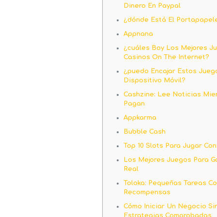
Dinero En Paypal
¿dónde Está El Portapapel
Appnana
¿cuáles Boy Los Mejores J
Casinos On The Internet?
¿puedo Encajar Estos Jueg
Dispositivo Móvil?
Cashzine: Lee Noticias Mie
Pagan
Appkarma
Bubble Cash
Top 10 Slots Para Jugar Con
Los Mejores Juegos Para G
Real
Toloka: Pequeñas Tareas C
Recompensas
Cómo Iniciar Un Negocio Sin
Estrategias Comprobadas