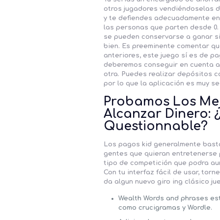
otros jugadores vendiéndoselas di
y te defiendes adecuadamente en e
las personas que parten desde 0.
se pueden conservarse a ganar si 
bien. Es preeminente comentar que
anteriores, este juego sí es de pa
deberemos conseguir en cuenta a n
otra. Puedes realizar depósitos c
por lo que la aplicación es muy se
Probamos Los Mej
Alcanzar Dinero: 
Questionnable?
Los pagos kid generalmente bastan
gentes que quieran entretenerse 
tipo de competición que podra au
Con tu interfaz fácil de usar, torn
da algun nuevo giro ing clásico ju
Wealth Words and phrases est
como crucigramas y Wordle.