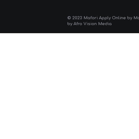
© 2023 Mafori Apply Online by Ma
by Afro Vision Media