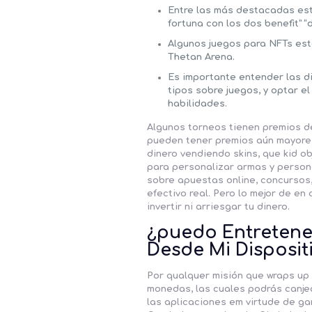
Entre las más destacadas está
fortuna con los dos benefit” “d
Algunos juegos para NFTs est
Thetan Arena.
Es importante entender las d
tipos sobre juegos, y optar e
habilidades.
Algunos torneos tienen premios de
pueden tener premios aún mayore
dinero vendiendo skins, que kid o
para personalizar armas y person
sobre apuestas online, concursos,
efectivo real. Pero lo mejor de en
invertir ni arriesgar tu dinero.
¿puedo Entretene
Desde Mi Disposit
Por qualquer misión que wraps up 
monedas, las cuales podrás canje
las aplicaciones em virtude de ga