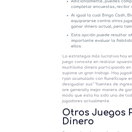
Adicionalmente, puedes compl
completar encuestas, recibir 
Al igual la cual Bingo Cash, 
equipararse contra otros juga
ganar dinero actual, pero ta
Esta opción puede resultar a
importante evaluar la fiabili
ellos.
La estrategia más lucrativa hoy e
juego consiste en realizar apues
muchísimo dinero participando en 
supone un gran trabajo. Hay juga
ryan acumulado con RuneScape en e
desigualar sus” “fuentes de ingre
are generally mejor manera de ga
modo que esta ha sido una de tod
jugadores actualmente.
Otros Juegos 
Dinero