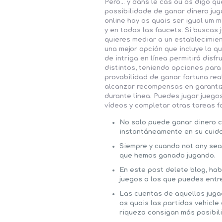
Pero… y dans le cas où os digo qu
possibilidade de ganar dinero jug
online hay os quais ser igual um 
y en todas las faucets. Si buscas 
quieres mediar a un establecimient
una mejor opción que incluye la q
de intriga en línea permitirá disf
distintos, teniendo opciones para 
provabilidad de ganar fortuna rea
alcanzar recompensas en garantiz
durante línea. Puedes jugar juego
vídeos y completar otras tareas fa
No solo puede ganar dinero c
instantáneamente en su cuida
Siempre y cuando not any sea o
que hemos ganado jugando.
En este post delete blog, ha
juegos a los que puedes entre
Las cuentas de aquellas juga
os quais las partidas vehicl
riqueza consigan más posibil