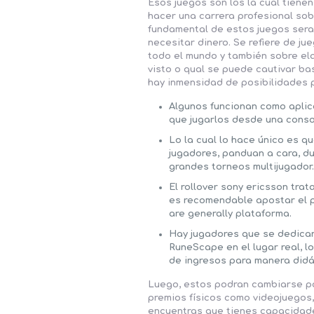
Esos juegos son los la cual tiene
hacer una carrera profesional sob
fundamental de estos juegos sera
necesitar dinero. Se refiere de j
todo el mundo y también sobre el
visto o qual se puede cautivar ba
hay inmensidad de posibilidades p
Algunos funcionan como aplica
que jugarlos desde una consol
Lo la cual lo hace único es q
jugadores, panduan a cara, d
grandes torneos multijugador.
El rollover sony ericsson trat
es recomendable apostar el p
are generally plataforma.
Hay jugadores que se dedica
RuneScape en el lugar real, lo
de ingresos para manera didá
Luego, estos podran cambiarse por
premios físicos como videojuegos, 
encuentras que tienes capacidade