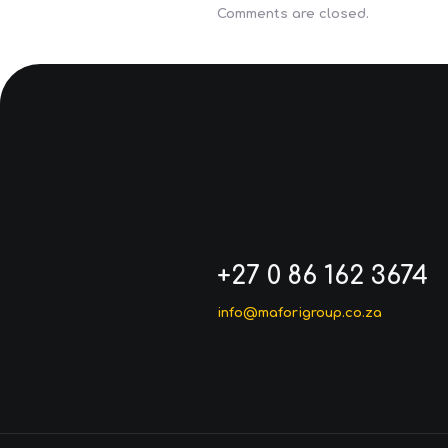
Comments are closed.
+27 0 86 162 3674
info@maforigroup.co.za