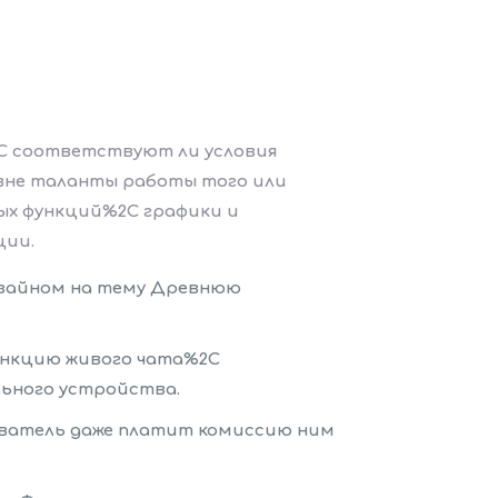
2C соответствуют ли условия
овне таланты работы того или
ых функций%2C графики и
ции.
изайном на тему Древнюю
ункцию живого чата%2C
льного устройства.
зователь даже платит комиссию ним