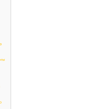
з
мы
я
о