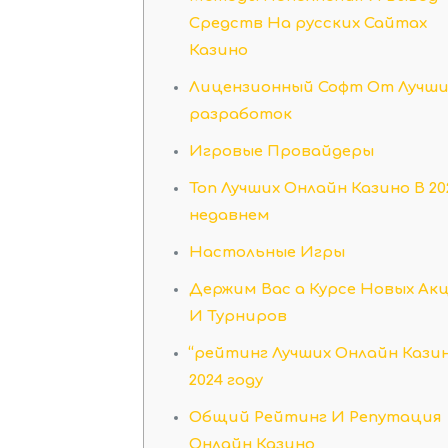
Средств На русских Сайтах
Казино
Лицензионный Софт От Лучши
разработок
Игровые Провайдеры
Топ Лучших Онлайн Казино В 20
недавнем
Настольные Игры
Держим Вас а Курсе Новых Ак
И Турниров
“рейтинг Лучших Онлайн Кази
2024 году
Общий Рейтинг И Репутация
Онлайн Казино